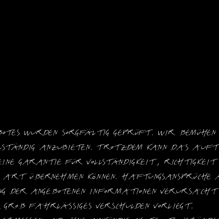
otes wurden sorgfältig geprüft. Wir bemühen 
llständig anzubieten. Trotzdem kann das Auftre
eine Garantie für Vollständigkeit, Richtigkei
r Art übernehmen können. Haftungsansprüche a
g der angebotenen Informationen verursacht w
r grob fahrlässiges Verschulden vorliegt.