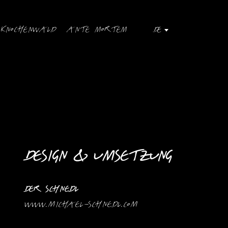
Knochenwald
Ante Mortem
DE
Design & Umsetzung
Der Schnedl
www.michael-schnedl.com