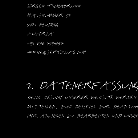
Jürgen Tschabrunn
Hausnummer 59
3471 Neudegg
Austria
+43 676 7944057 
office@septicwag.com
2. Datenerfassun
Beim Besuch unserer Website werden 
mitteilen, zum Beispiel zur Beantwo
Ihr Anliegen zu bearbeiten und unse