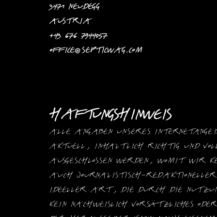
3471 Neudegg
Austria
+43 676 7944057 
office@septicwag.com
Haftungshinweis
Alle Angaben unseres Internetangeb
aktuell, inhaltlich richtig und vo
ausgeschlossen werden, womit wir k
auch journalistisch-redaktionelle
ideeller Art, die durch die Nutzun
kein nachweislich vorsätzliches ode