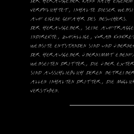
Der Herausgeber kann nach eigenem 
verpflichtet, Inhalte dieser Websi
auf eigene Gefahr des Besuchers.
Der Herausgeber, seine Auftraggeb
indirekte, zufällige, vorab konkret
Website entstanden sind und überne
Der Herausgeber übernimmt ebenfal
Webseiten Dritter, die über extern
sind ausschließlich deren Betreibe
allen Inhalten Dritter, die möglich
verstoßen.