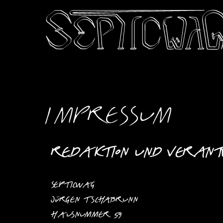
Impressum
Redaktion und verant
Septicwag
Jürgen Tschabrunn
Hausnummer 59