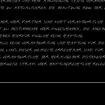
Ermessen und ohne Ankündigung Texte verändern
te zu aktualisieren. Die Benutzung bzw. der Z
er oder Partner sind nicht verantwortlich f
 zu bestimmende oder Folgeschäden, die angebl
hmen hierfür folglich keine Haftung.
ls keine Verantwortung und Haftung für die I
e Links dieser Webseite erreichbar sind. Für d
r verantwortlich. Der Herausgeber distanzier
erweise straf- oder haftungsrechtlich relevan